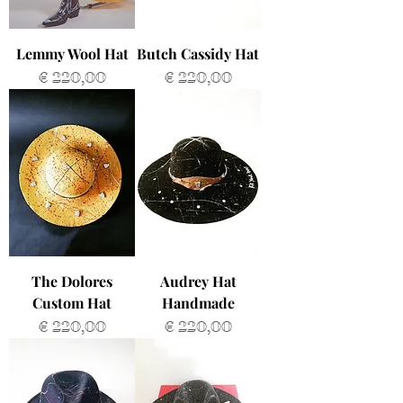
Lemmy Wool Hat
Butch Cassidy Hat
Prijs
Prijs
€ 220,00
€ 220,00
The Dolores
Audrey Hat
Custom Hat
Handmade
Prijs
Prijs
€ 220,00
€ 220,00