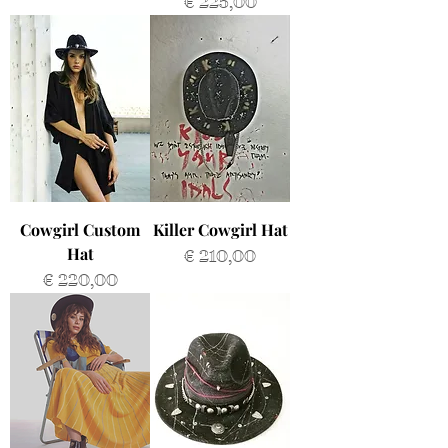
Prijs
€ 225,00
Cowgirl Custom
Killer Cowgirl Hat
Hat
Prijs
€ 210,00
Prijs
€ 220,00