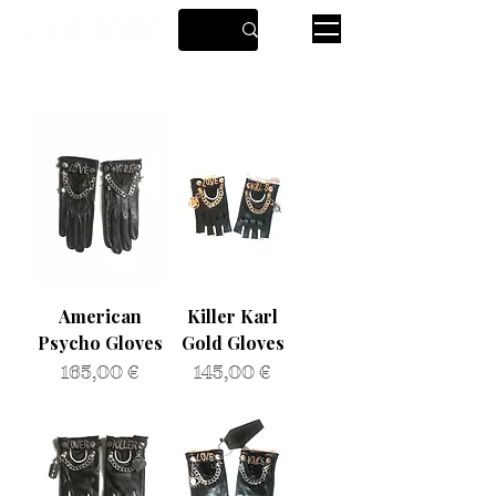
American
Killer Karl
Psycho Gloves
Gold Gloves
Prezzo
Prezzo
165,00 €
145,00 €