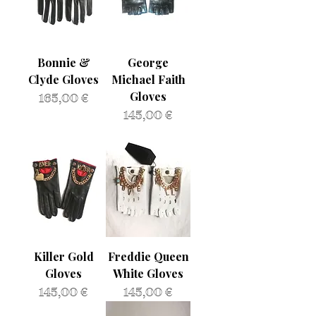
Bonnie &
George
Clyde Gloves
Michael Faith
Gloves
Prezzo
165,00 €
Prezzo
145,00 €
Killer Gold
Freddie Queen
Gloves
White Gloves
Prezzo
Prezzo
145,00 €
145,00 €